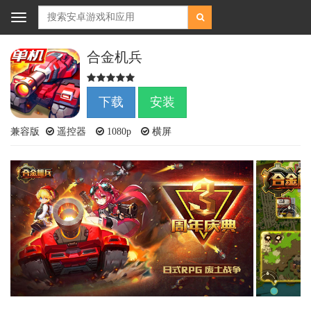
Toggle
navigation
合金机兵
下载
安装
兼容版
遥控器
1080p
横屏