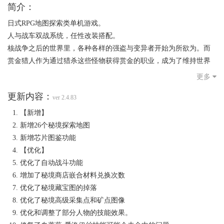
简介：
日式RPG地图探索类单机游戏。
人与战车双战系统，任性改装搭配。
核战争之后的世界里，各种各样的强盗与变异者开始为所欲为。而
赏金猎人作为通过猎杀这些怪物获得赏金的职业，成为了维持世界
秩序的存在。
更多
主人公是无数猎人中的一个，时刻面对各种棘手的敌人，还面临各
更新内容：
种选择。而在不断的冒险中，主人公也发现，似乎所有的恶势力背
ver 2.4.83
后，都有同一个人在推波助澜。于是为了结束这一切，他们决定找
【新增】
到并消灭这个狡猾的敌人。
新增26个秘境探索地图
【游戏特色】
新增芯片图鉴功能
1、人与战车的双战系统，任性搭配组合，坐上战车，驰骋疆场！
【优化】
2、特色的改装系统，打造个性化人和战车！
优化了自动战斗功能
3、丰富的剧情和海量的地图，探索荒废的世界；
增加了秘境商店嵌合材料兑换次数
4、烧脑级的策略玩法，经典的即时性回合制游戏；
优化了秘境藏宝图的掉落
5、丰富多样的人和战车由你选择，而且不断添加中；
优化了秘境高级采集点和矿点图像
6、独特的特技系统，多样性和个性化的人和战车特技；
优化和调整了部分人物的技能效果。
7、纯正的单机RPG游戏，经典的角色扮演游戏。