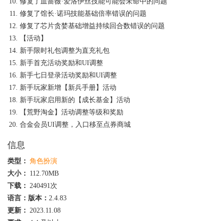
修复了血蔷薇·爱洛伊丝技能可能会未命中的问题
修复了馆长·诺玛技能基础倍率错误的问题
修复了芯片贪婪基础增益持续回合数错误的问题
【活动】
新手限时礼包调整为直充礼包
新手首充活动奖励和UI调整
新手七日登录活动奖励和UI调整
新手玩家新增【新兵手册】活动
新手玩家启用新的【成长基金】活动
【荒野淘金】活动调整等级和奖励
合金会员UI调整，入口移至点券商城
信息
类型：
角色扮演
大小：
112.70MB
下载：
240491次
语言：
版本：
2.4.83
更新：
2023.11.08