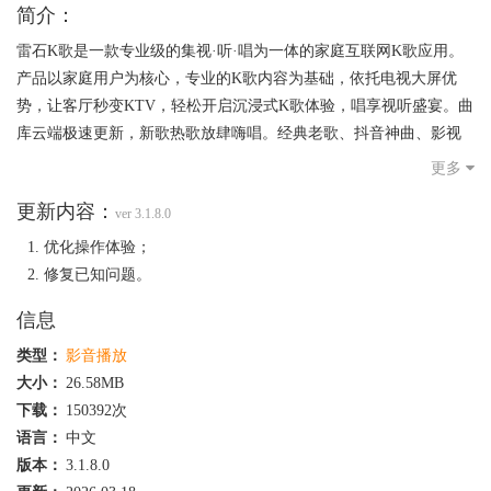
简介：
雷石K歌是一款专业级的集视·听·唱为一体的家庭互联网K歌应用。
产品以家庭用户为核心，专业的K歌内容为基础，依托电视大屏优
势，让客厅秒变KTV，轻松开启沉浸式K歌体验，唱享视听盛宴。曲
库云端极速更新，新歌热歌放肆嗨唱。经典老歌、抖音神曲、影视
金曲、儿歌、演唱会、广场舞等内容应有尽有，老少皆宜。
更多
更新内容：
ver 3.1.8.0
优化操作体验；
修复已知问题。
信息
类型：
影音播放
大小：
26.58MB
下载：
150392次
语言：
中文
版本：
3.1.8.0