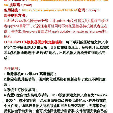
nA
提取码：pw4q
备用链接：
https://share.weiyun.com/LJ4dHvZ4
密码：cxwiym
固件刷机方法：
EC6108V9 CA版机器进rec升级，将update.zip文件拷贝到U盘根目录或
者upgrade目录下，机器通电开机同时不停按遥控器待机键或者左右
键，等待出现recovery界面选择apply update fromexternal storage进行
刷机
EC6108V9 CA
版机器需拆机短接强刷
，将下载到的压缩包文件夹中
的5个文件解压到U盘根目录，U盘插在机顶盒上；短接机顶盒J15或
J16点机器通电进行“救砖式”刷机，出现机器人再松开直到刷机完
成！
固件说明：
1.
删除原机IPTV等APP高度精简；
2.删除在线升级功能，否则优化后系统有更新会带了意想不到的麻
烦；
3.系统主打沙发桌面；
4.内置U盘自动安装程序功能，USB设备新建文件夹命名为“YueMe
_BOX”，将沙发管家、沙发桌面等自己需要安装的apk程序放在这
个文件夹，USB设备插入到机顶盒即可自动安装程序，无需繁杂的
反复按键手动安装；也可以选择使用沙发管家-文件管理安装自己的