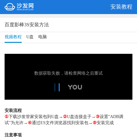
安装教程
百度影棒3S安装方法
视频教程
U盘
电脑
安装流程
①
下载沙发管家安装包到U盘→
②
U盘连接盒子→
③
设置“ADB调
试”为允许→
④
通过ES文件浏览器找到安装包→
⑤
安装完成
注意事项