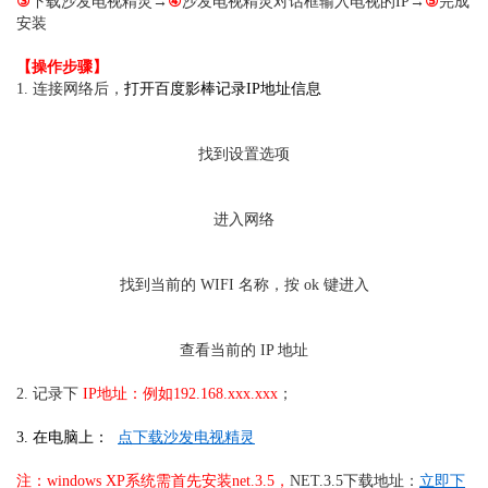
③
下载沙发电视精灵
→
④
沙发电视精灵对话框输入电视的IP
→
⑤
完成
安装
【操作步骤】
1. 连接网络后，
打开
百度影棒
记录IP地址信息
找到设置选项
进入网络
找到当前的 WIFI 名称，按 ok 键进入
查看当前的 IP 地址
2. 记录下
IP地址
：例如192.168.xxx.xxx
；
3. 在电脑上：
点下载沙发电视精灵
注：windows XP系统需首先安装net.3.5，
NET.3.5下载地址：
立即下