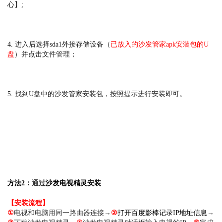
心】;
4. 进入后选择sda1外接存储设备（
已放入的沙发管家apk安装包的U
盘
）并点击文件管理；
5. 找到U盘中的沙发管家安装包，按照提示进行安装即可。
方法2：
通过
沙发电视精灵安装
【安装流程】
①
电视和电脑用同一路由器连接→
②
打开
百度影棒
记录IP地址信息
→