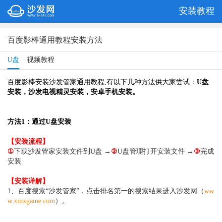
安装教程
百度影棒通用教程安装方法
U盘
视频教程
百度影棒
安装沙发管家通用
教程
,有以下几种方法供大家尝试：
U盘
安装，
沙发电视精灵安装
，
安卓
手机安装。
方法1：通过
U盘安装
【安装流程】
①
下载沙发管家安装文件到U盘 →
②
U盘管理打开安装文件 →
③
完成
安装
【安装详解】
1、百度搜索“沙发管家”，点击排名第一的搜索结果进入沙发网（
ww
w.xmxgame.com
）。