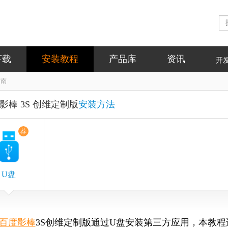
下载
安装教程
产品库
资讯
开
指南
影棒 3S 创维定制版
安装方法
荐
U盘
百度影棒
3S创维定制版通过U盘安装第三方应用，本教