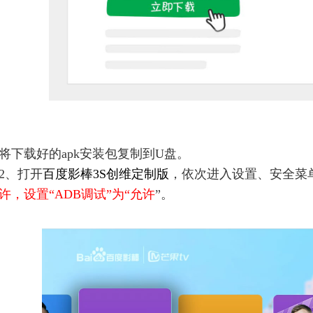
将
下载好的apk安装包复制到U盘。
2、打开
百度影棒3
S创维定制版
，依次进入设置、安全菜
许，设置“ADB调试”为“允许
”。