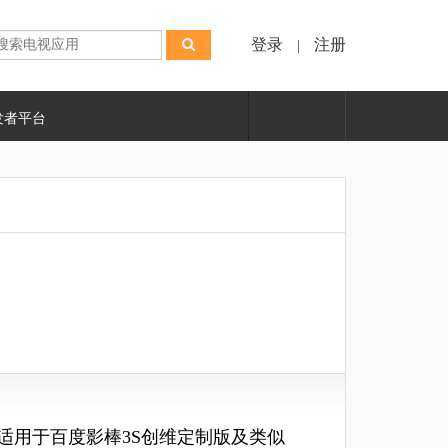
登录
注册
|
发者平台
程适用于百度影棒
3
S创维定制版
及类似