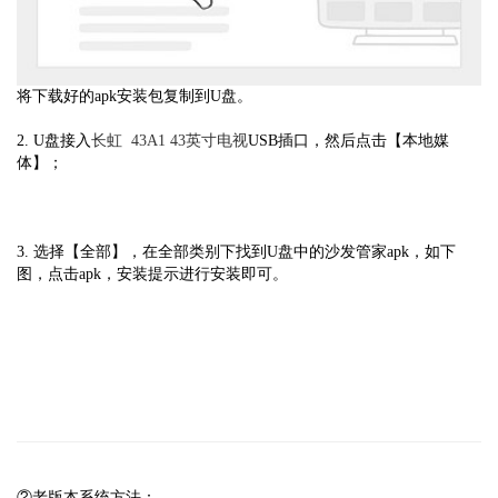
将下载好的apk安装包复制到U盘。
2. U盘接入
长虹 43A1 43英寸电视
USB插口，然后点击【本地媒
体】；
3. 选择【全部】，在全部类别下找到U盘中的沙发管家apk，如下
图，点击apk，安装提示进行安装即可。
②老版本系统方法：