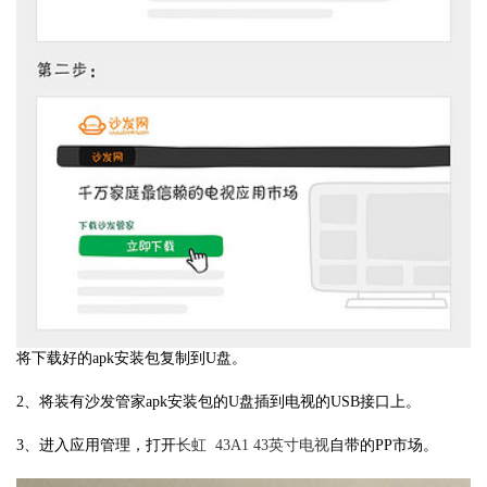
将下载好的apk安装包复制到U盘。
2、将装有沙发管家apk安装包的U盘插到电视的USB接口上。
3、进入应用管理，打开
长虹 43A1 43英寸电视
自带的PP市场。