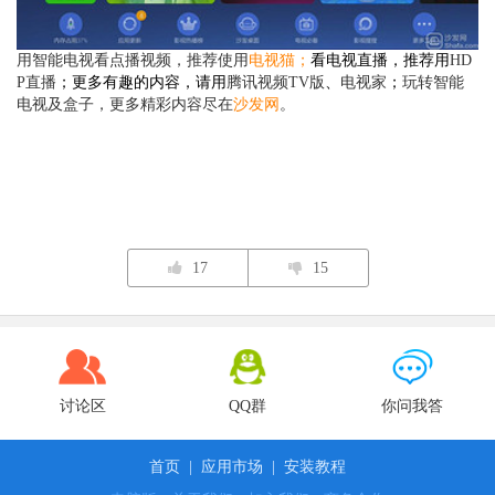
用智能电视看点播视频，推荐使用
电视猫；
看电视直播，推荐用
HD
P直播
；更多有趣的内容，请用
腾讯视频TV版
、
电视家
；
玩转智能
电视及盒子，更多精彩内容尽在
沙发网
。
17
15
讨论区
QQ群
你问我答
首页
|
应用市场
|
安装教程