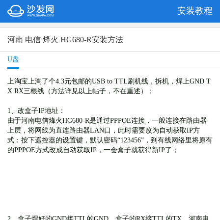
安装教程
河南 电信 烽火 HG680-R安装方法
U盘
上淘宝上淘了个4.3元包邮的USB to TTL刷机线，拆机，焊上GND T
X RX三根线（方法详见以上帖子，不在重述）；
1、改盒子IP地址：
由于
河南电信烽火HG680-R
是通过PPPOE连接，一般连接在路由器
上层，将网线为直连路由器LAN口，此时需要改为自动获取IP方
式：按下遥控器的设置键，默认密码“123456”，到有线网络里将原有
的PPPOE方式改成自动获取IP，一会盒子就获得新IP了；
2、盒子焊好的GND接TTL的GND，盒子的RX接TTL的TX，
河南电