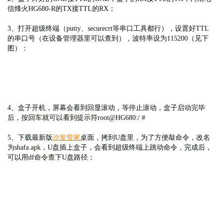
信烽火HG680-R
的TX接TTL的RX；
3、打开超级终端（putty、securecrt等串口工具都行），设置好TTL
的串口号（在设备管理器里可以查到），波特率设为115200（见下
图）：
4、盒子开机，屏幕会看到回显滚动，等停止滚动，盒子启动完毕
后，按回车就可以看到提示符root@HG680:/ #
5、下载最新版
沙发管家
桌面，拷到U盘里，为了方便敲命令，改名
为shafa.apk，U盘插上盒子，会看到超级终端上跳动命令，完成后，
可以用df命令查下U盘路径；