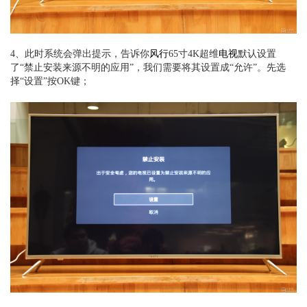
4、此时系统会弹出提示，告诉你
风行
65寸4K超维
电视
默认设置
了“禁止安装来源不明的应用”，我们需要将其设置成“允许”。先选
择“设置”按OK键；