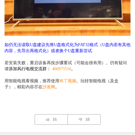
如仍无法读取U盘建议先将U盘格式化为FAT32格式（U盘内若有其他
内容，先导出再格式化）或者换个U盘重新尝试.
若安装失败，重启设备再按步骤重试（可能会很有用）。仍有疑问
请
添加风行电视交流群：
460975516
。
用智能电视看视频，推荐使用
布丁视频
。玩转智能电视（及盒
子），精彩内容尽在
沙发网
。
16
18