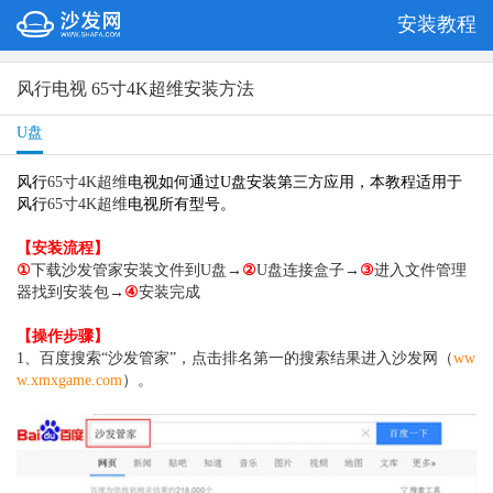
安装教程
风行电视 65寸4K超维安装方法
U盘
风行
65寸4K超维
电视如何通过U盘安装第三方应用，本教程适用于
风行
65寸4K超维
电视所有型号。
【安装流程】
①
下载沙发管家安装文件到U盘→
②
U盘连接盒子→
③
进入文件管理
器找到安装包→
④
安装完成
【操作步骤】
1、百度搜索“沙发管家”，点击排名第一的搜索结果进入沙发网（
ww
w.xmxgame.com
）。