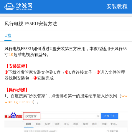
安装教程
风行电视 F55EU安装方法
U盘
风行电视F55EU如何通过U盘安装第三方应用，本教程适用于风行
65
寸
4K
超维
电视所有型号。
【安装流程】
①
下载沙发管家安装文件到U盘→
②
U盘连接盒子→
③
进入文件管理
器找到安装包→
④
安装完成
【操作步骤】
1、百度搜索“沙发管家”，点击排名第一的搜索结果进入沙发网（
ww
w.xmxgame.com
）。