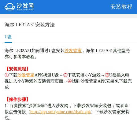
安装教程
海尔 LE32A31安装方法
U盘
海尔 LE32A31如何通过U盘安装
沙发管家
，
海尔 LE32A31
其他型号
亦可参考本教程。
【安装流程】
①
下载
沙发管家
APK拷进U盘→
②
下载安装小Y游戏→
③
U盘插入电
视进入小Y游戏的安装管理页面→
④
找到
沙发管家
APK安装包下载完
成
【操作步骤】
1. 百度搜索“沙发管家”进入沙发网，下载沙发管家安装包；或者直
接点击链接（
http://app.xmxgame.com/shafa.apk
）
下载沙发管家安装
包。