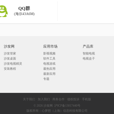
QQ群
(海尔43A6M)
沙发网
应用市场
产品库
沙发管家
影视视频
智能电视
沙发桌面
软件工具
电视盒子
沙发电视精灵
电视游戏
安装教程
最热应用
最新应用
专题
关于我们
·
加入我们
·
商务合作
·
侵权投诉
·
手机版
© 2026
沙发网
沪ICP备13017440号
版权所有：心梦想（上海）信息科技有限公司