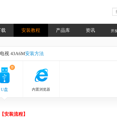
下载
安装教程
产品库
资讯
开
电视 43A6M
安装方法
荐
U盘
内置浏览器
【安装流程】