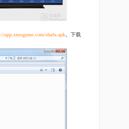
p://app.xmxgame.com/shafa.apk
。
下载