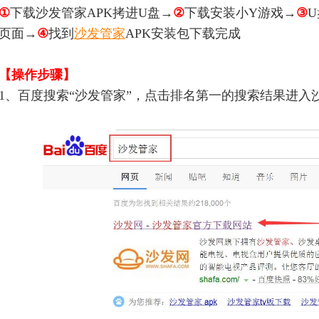
①
下载沙发管家APK拷进U盘→
②
下载安装小Y游戏→
③
页面→
④
找到
沙发管家
APK安装包下载完成
【操作步骤】
1、百度搜索“沙发管家”，点击排名第一的搜索结果进入