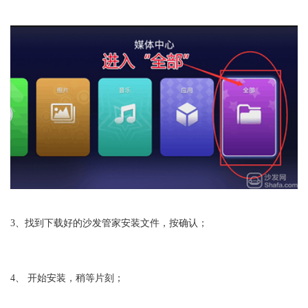
3、找到下载好的沙发管家安装文件，按确认；
4、 开始安装，稍等片刻；