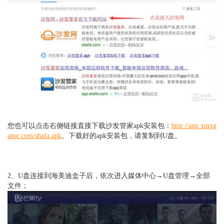
您也可以点击右侧链接直接下载沙发管家apk安装包：
http://app.xmxg
ame.com/shafa.apk
。下载好的apk安装包，请复制到U盘。
2、U盘连接到海美迪盒子后，依次进入媒体中心→U盘管理→全部
文件；