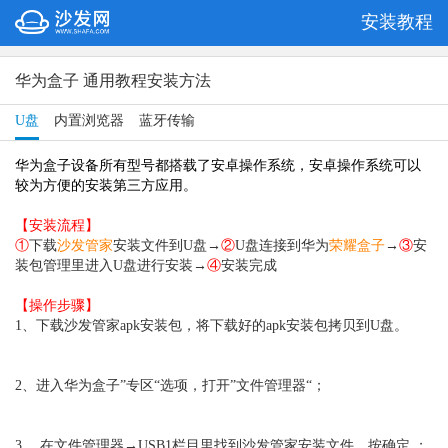
安装教程
华为盒子 通用教程安装方法
U盘
内置浏览器
蓝牙传输
华为盒子设备所有型号都搭载了安卓操作系统，安卓操作系统可以
较为方便的安装第三方应用。
【安装流程】
①
下载
沙发管家
安装文件到U盘→
②
U盘连接到华为
荣耀盒子
→
③
安
装包管理里进入U盘进行安装→
④
安装完成
【操作步骤】
1、下载沙发管家apk安装包，将下载好的apk安装包拷贝到U盘。
2、进入华为盒子”专区“选项，打开”文件管理器“；
3、 在文件管理器→USB1栏目里找到沙发管家安装文件，按确定 ；