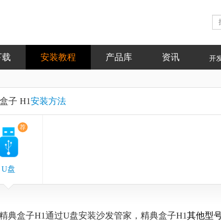
下载
安装教程
产品库
资讯
开
盒子 H1
安装方法
荐
U盘
精典盒子H1通过U盘安装沙发管家，精典盒子H1
其他型