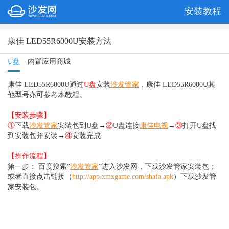
安装教程
康佳 LED55R6000U安装方法
U盘
内置应用商城
康佳 LED55R6000U通过
U盘
安装
沙发管家
，康佳 LED55R6000U其
他型号亦可参考本教程。
【安装步骤】
①
下载
沙发管家
安装包到U盘→
②
U盘连接
康佳电视
→
③
打开U盘找
到安装包并安装→
④
安装完成
【操作流程】
第一步： 百度搜索“
沙发管家
”进入沙发网，下载沙发管家安装包；
或者直接点击链接（
http://app.xmxgame.com/shafa.apk
）下载沙发管
家安装包。