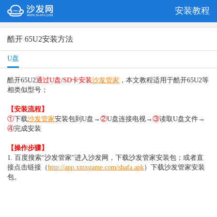
安装教程
酷开 65U2安装方法
U盘
酷开65U2
通过U盘/SD卡安装
沙发管家
，本文教程适用于酷开65U2等
相类似型号；
【安装流程】
①
下载
沙发管家
安装包到U盘→
②
U盘连接电视→
③
读取U盘文件
→
④
完成
安装
【操作步骤】
1. 百度搜索“沙发管家”进入沙发网，下载沙发管家安装包；或者直
接点击链接（
http://app.xmxgame.com/shafa.apk
）
下载沙发管家安装
包。