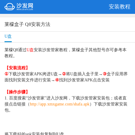
安装教程
莱檬盒子 Q8安装方法
U盘
莱檬Q8通过
U盘
安装沙发管家教
程，
莱檬盒子
其他型号亦可参考本
教程。
【安装流程】
①
下载沙发管家APK拷进U盘→
②
将U盘插入盒子里→
③
盒子应用界
面找到安装文件进行安装→
④
找到沙发管家APK点击安装
【操作步骤】
1. 百度搜索“沙发管家”进入沙发网，下载沙发管家安装包；或者直
接点击链接（
http://app.xmxgame.com/shafa.apk
）下载沙发管家安装
包。
将下载好的apk安装包复制到U盘。