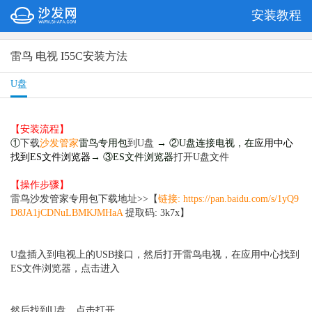
安装教程
雷鸟 电视 I55C安装方法
U盘
【安装流程】
①
下载
沙发管家
雷鸟专用包
到U盘
→ ②U盘连接电视，在
应用中心
找到ES文件浏览器
→ ③ES文件浏览器
打开U盘文件
【操作步骤】
雷鸟沙发管家专用包下载地址>>【
链接:
https://pan.baidu.com/s/1yQ9
D8JA1jCDNuLBMKJMHaA
提取码: 3k7x】
U盘插入到电视上的USB接口，然后打开雷鸟电视，在应用中心找到
ES文件浏览器，点击进入
然后找到U盘，点击打开