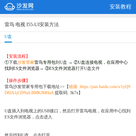
安装教程
雷鸟 电视 I55-UI安装方法
U盘
【安装流程】
①
下载
沙发管家
雷鸟专用包
到U盘
→ ②U盘连接电视，在
应用中心
找到ES文件浏览器
→ ③ES文件浏览器
打开U盘文件
【操作步骤】
雷鸟沙发管家专用包下载地址>>【
链接:
https://pan.baidu.com/s/1yQ9
D8JA1jCDNuLBMKJMHaA
提取码: 3k7x】
U盘插入到电视上的USB接口，然后打开雷鸟电视，在应用中心找到
ES文件浏览器，点击进入
然后找到U盘，点击打开