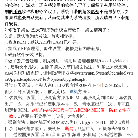
的
软件
）、
游戏
，还有些没用的
软件
忘记了，保留了有用的
软件
，
别的
乐视
软件和服务全没了。系统自带的超级
影视
不是最新版，如
果集成也会自动更新，从而使其成为系统垃圾，所以请自己下载附
件安装。
2.修改了桌面“五大”程序为系统自带软件，桌面清爽
了；
3.桌面默认改为信号源、首页和轮播。
4.修改ROM，默认ADB和UART已打开。
5.集成了RE管理器、原生设置，轮播更新为最新版。
6.破解软件安装限制。
7.做了去广告处理，刷完机后，请用Re管理器删除/tvconfig/video.t
s，启动快个几秒。
去除了烦人的节日桌面推送。
8. 禁止系统更新，
如果你想升级系统，请用Re管理器将/system/app/SystemUpgrade/Syste
mUpgrade.apk.bak改名为SystemUpgrade.apk。
经过12天测试，个别人说6.5.072官方版ROM存在
4K
比5.9.055s卡，
但大部分人说流畅，目前无定论。
刷机
方法：
1. 恢复出厂设置后，强刷官方原版ROM，再强刷定制ROM，再恢复
出厂一次，如果您已和定制版本号一致，请恢复出厂一次，即可直
刷定制ROM。
刷机前要核对U盘中官方ROM的MD5值！防止文件不
一致
，U盘要在不烫手时（低温）才能刷机。
2.强刷方法：每次都要将ROM改名为LetvUpgrade938.bin放入U盘根
目录（每次都要改）。关机后，
断网，
U盘插入上面摄像头的USB
口，遥控器按设置-音量+音量-频道-频道+开机键（39键遥控器：369