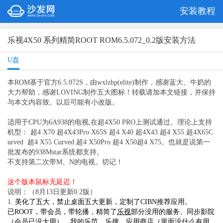
安装教程
乐视4X50 系列精简ROOT ROM6.5.072_0.2版安装方法
U盘
本ROM基于官方6.5.072S，由wxlzhp(elite)制作，感谢蓝大、牛奶的
大力帮助，感谢LOVING制作五大图标！转载请加本文链接，并保持
与本文内容致。以后可能有小改版。
适用于CPU为6A938的电视,在超4X50 PRO上测试通过。理论上支持
机型： 超4 X70 超4X43Pro X65S 超4 X40 超4X43 超4 X55 超4X65C
urved 超4 X55 Curved 超4 X50Pro 超4 X50超4 X75。也就是说第一
批发布的938Mstar系统都支持。
不支持第二次带M、N的电视。切记！
这个版本鼠标无延迟！
说明：（8月13日更新0.2版）
1.
美化了五大，禁止桌面五大更新，定制了CIBN推荐应用。
已ROOT，带会员，带轮播，精简了
乐视
部分没用的服务、同步影院
（会员已没大用）、我的乐范、乐搜、应用商店（里面没什么有用