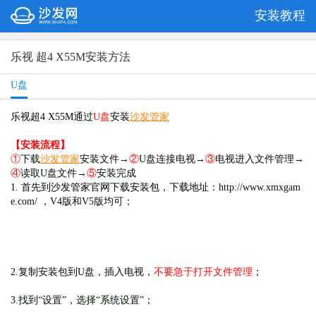
安装教程
乐视 超4 X55M安装方法
U盘
乐视超4 X55M
通过
U盘
安装
沙发管家
【安装流程】
①
下载
沙发管家
安装文件→
②
U盘连接电视→
③
电视进入文件管理→
④
读取U盘文件→
⑤
安装完成
1. 首先到沙发管家官网下载安装包，下载地址：
http://www.xmxgam
e.com/ ，V4版和V5版均可；
2.复制安装包到U盘，插入电视，
不要急于打开文件管理
；
3.找到“设置”，选择“系统设置”；