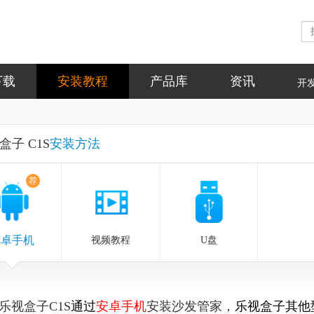
下载
安装教程
产品库
资讯
开
盒子 C1S
安装方法
荐
安卓手机
视频教程
U盘
乐视盒子C1S
通过
安卓手机
安装沙发管家，
乐视盒子
其他