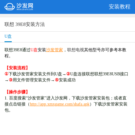
安装教程
联想 39E8安装方法
U盘
联想39E8
通过
U盘
安装
沙发管家
，
联想电视
其他型号亦可参考本教
程
。
【安装流程】
①
下载沙发管家安装文件到U盘→
②
U盘连接联想联想39E8USB接口
→
③
用文件管理安装文件→
⑤
安装成功
【操作步骤】
1. 百度搜索“沙发管家”进入沙发网，下载沙发管家安装包；或者直
接点击链接（
http://app.xmxgame.com/shafa.apk
）下载沙发管家安装
包。