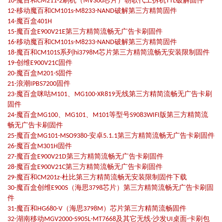
10-魔百和CM211-2刷机（MV300芯片）朝歌代工拆机TTL破解固件
12-移动魔百和CM101s-M8233-NAND破解第三方精简固件
14-魔百盒401H
15-魔百盒E900V21E第三方精简流畅无广告卡刷固件
16-移动魔百和CM101s-M8233-NAND破解第三方精简固件
18-魔百和CM101S系列hi3798M芯片第三方精简流畅无安装限制固件
19-创维E900V21C固件
20-魔百盒M201-S固件
21-浪潮IPBS7200固件
23-魔百盒咪咕M101、MG100-XR819无线第三方精简流畅无广告卡刷
固件
24-魔百盒MG100、MG101、M101等型号S9083WIFI版第三方精简流
畅无广告卡刷固件
25-魔百盒MG101-MSO9380-安卓5.1.1第三方精简流畅无广告卡刷固件
26-魔百盒M301H固件
27-魔百盒E900V21D第三方精简流畅无广告卡刷固件
28-魔百盒E900V21C第三方精简流畅无广告卡刷固件
29-魔百和CM201z-杜比第三方精简流畅无安装限制固件下载
30-魔百盒创维E900S（海思3798芯片）第三方精简流畅无广告卡刷固
件
31-魔百和HG680-V（海思3798M）芯片第三方精简流畅固件
32-湖南移动MGV2000-S905L-MT7668及其它无线-沙发UI桌面-卡刷包