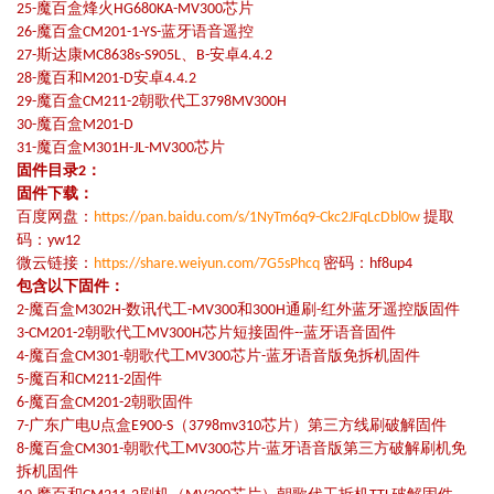
25-魔百盒烽火HG680KA-MV300芯片
26-魔百盒CM201-1-YS-蓝牙语音遥控
27-斯达康MC8638s-S905L、B-安卓4.4.2
28-魔百和M201-D安卓4.4.2
29-魔百盒CM211-2朝歌代工3798MV300H
30-魔百盒M201-D
31-魔百盒M301H-JL-MV300芯片
固件目录2：
固件下载：
百度网盘：
https://pan.baidu.com/s/1NyTm6q9-Ckc2JFqLcDbl0w
提取
码：yw12
微云链接：
https://share.weiyun.com/7G5sPhcq
密码：hf8up4
包含以下固件：
2-魔百盒M302H-数讯代工-MV300和300H通刷-红外蓝牙遥控版固件
3-CM201-2朝歌代工MV300H芯片短接固件--蓝牙语音固件
4-魔百盒CM301-朝歌代工MV300芯片-蓝牙语音版免拆机固件
5-魔百和CM211-2固件
6-魔百盒CM201-2朝歌固件
7-广东广电U点盒E900-S（3798mv310芯片）第三方线刷破解固件
8-魔百盒CM301-朝歌代工MV300芯片-蓝牙语音版第三方破解刷机免
拆机固件