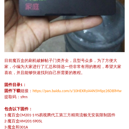
目前魔百盒的刷机破解帖子门类齐全，且型号众多，为了方便大
家，小编为大家进行了汇总和筛选一些非常有用的教程，希望大家
喜欢，并且能够快速找到自己所需要的教程。
固件目录1：
固件下载
链接：
https://pan.baidu.com/s/10HEKRyi44N5Mipz26DBlMw
提取码：s9rn
包含以下固件：
1-魔百盒CM201-1-YS易视腾代工第三方精简流畅无安装限制固件
2-魔百盒HM201-S905L
3-魔盒和301A