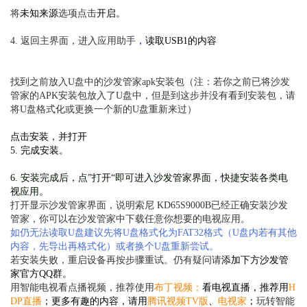
将
未知来源
选项点击
开启。
4. 返回主界面，进入
应用助手
，
读取USB1的内容
找到之前放入U盘中的沙发管家apk安装包（
注：若你之前已将沙发
管家的APK安装包放入了U盘中，但是到这步并没有看到安装包，请
将U盘格式化或更换一个新的U盘重新来过
）
点
击安装，并打开
5. 完成安装。
6. 安装完成后，点”打开“即可进入沙发管家界面，快捷安装各类电
视应用。
打开显示沙发管家界面，说明索尼 KD65S9000B已经正确安装沙发
管家，你可以在沙发管家中下载任意你想要的电视应用。
如仍无法读取U盘建议先将U盘格式化为FAT32格式（U盘内若有其他
内容，先导出再格式化）或者换个U盘重新尝试。
若安装失败，重启设备再按步骤重试。仍有疑问请
添加下方沙发管
家官方QQ群。
用智能电视看点播视频，推荐使用
布丁视频
；
看电视直播，推荐用
H
DP直播
；更多有趣的内容，请用
腾讯视频TV版
、
电视家
；
玩转智能