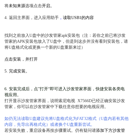
将
未知来源
选项点击
开启。
4. 返回主界面，进入
应用助手
，
读取USB1的内容
找到之前放入U盘中的沙发管家apk安装包（
注：若你之前已将沙发
管家的APK安装包放入了U盘中，但是到这步并没有看到安装包，请
将U盘格式化或更换一个新的U盘重新来过
）
点
击安装，并打开
5. 完成安装。
6. 安装完成后，点”打开“即可进入沙发管家界面，快捷安装各类电
视应用。
打开显示沙发管家界面，说明索尼电视 X7566D已经正确安装沙发
管家，你可以在沙发管家中下载任意你想要的电视应用。
如仍无法读取U盘建议先将U盘格式化为FAT32格式（U盘内若有其他
内容，先导出再格式化）或者换个U盘重新尝试。
若安装失败，重启设备再按步骤重试。仍有疑问请
添加下方沙发管