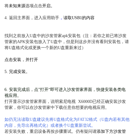
将
未知来源
选项点击
开启。
4. 返回主界面，进入
应用助手
，
读取USB1的内容
找到之前放入U盘中的沙发管家apk安装包（
注：若你之前已将沙发
管家的APK安装包放入了U盘中，但是到这步并没有看到安装包，请
将U盘格式化或更换一个新的U盘重新来过
）
点
击安装，并打开
5. 完成安装。
6. 安装完成后，点”打开“即可进入沙发管家界面，快捷安装各类电
视应用。
打开显示沙发管家界面，说明索尼电视 X6000D已经正确安装沙发
管家，你可以在沙发管家中下载任意你想要的电视应用。
如仍无法读取U盘建议先将U盘格式化为FAT32格式（U盘内若有其他
内容，先导出再格式化）或者换个U盘重新尝试。
若安装失败，重启设备再按步骤重试。仍有疑问请
添加下方沙发管