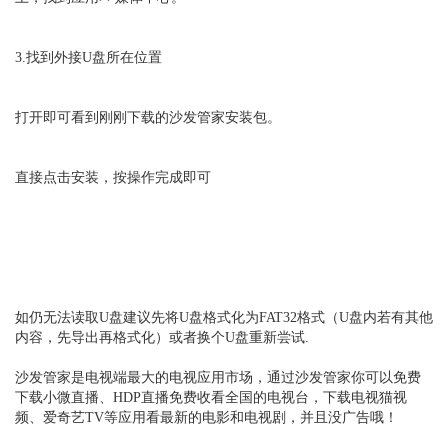
3.找到外接U盘所在位置
打开即可看到刚刚下载的沙发管家安装包。
直接点击安装，按操作完成即可
如仍无法读取U盘建议先将U盘格式化为FAT32格式（U盘内若有其他
内容，先导出再格式化）或者换个U盘重新尝试.
沙发管家是电视端最大的电视应用市场，通过沙发管家你可以免费
下载小微直播、HDP直播免费收看全国的电视台，下载电视猫视
频、爱奇艺TV等应用看最新的电影和电视剧，并且没广告哦！