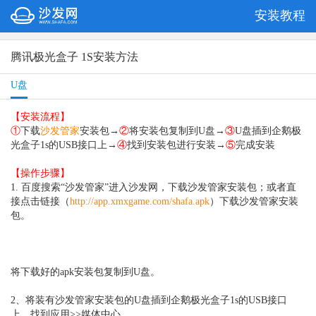
安装教程
腾讯极光盒子 1S安装方法
U盘
【安装流程】
①
下载
沙发管家
安装包→
②
将安装包复制到U盘→
③
U盘插到企鹅极
光盒子1s的USB接口上→
④
找到安装包进行安装→
⑤
完成安装
【操作步骤】
1. 百度搜索“沙发管家”进入沙发网，下载沙发管家安装包；或者直
接点击链接（
http://app.xmxgame.com/shafa.apk
）下载沙发管家安装
包。
将
下载好的apk安装包复制到U盘。
2、将装有沙发管家安装包的U盘插到企鹅极光盒子1s的USB接口
上，找到应用>>媒体中心。