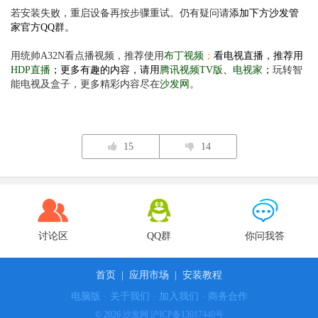
若安装失败，重启设备再按步骤重试。仍有疑问请
添加下方沙发管
家官方QQ群。
用
统帅
A32N
看点播视频，推荐使用
布丁视频
；
看电视直播，推荐用
HDP直播
；更多有趣的内容，请用
腾讯视频TV版
、
电视家
；
玩转智
能电视及盒子，更多精彩内容尽在
沙发网
。
15
14
讨论区
QQ群
你问我答
首页
|
应用市场
|
安装教程
电脑版
·
关于我们
·
加入我们
·
商务合作
© 2026
沙发网
沪ICP备13017440号