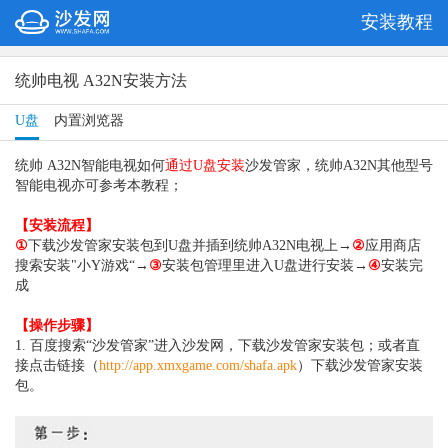
安装教程
统帅电视 A32N安装方法
U盘
内置浏览器
统帅 A32N智能电视如何
通过U盘安装
沙发管家，统帅
A32N
其他型号
智能电视亦可参考本教程；
【安装流程】
①
下载沙发管家安装包到U盘并插到
统帅
A32N
电视上→
②
应用商店
搜索安装"小Y游戏“→
③
安装包管理里进入U盘进行安装→
④
安装完
成
【操作步骤】
1. 百度搜索“沙发管家”进入沙发网，下载沙发管家安装包；或者直
接点击链接（
http://app.xmxgame.com/shafa.apk
）
下载沙发管家安装
包。