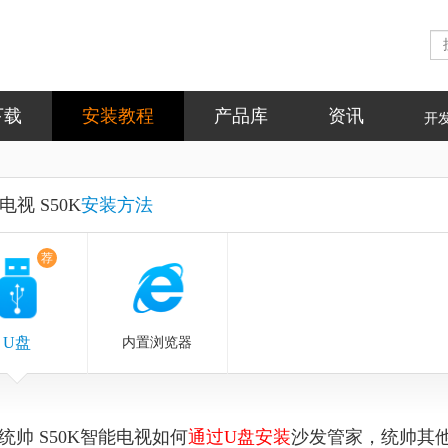
下载
安装教程
产品库
资讯
开
电视 S50K
安装方法
荐
U盘
内置浏览器
统帅 S50K智能电视如何
通过U盘安装
沙发管家，统帅其