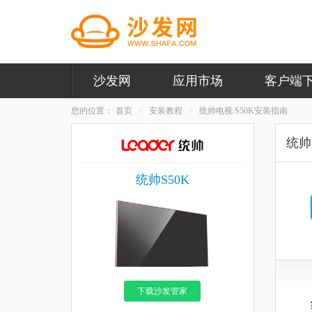
沙发网
应用市场
客户端
您的位置：
首页
安装教程
统帅电视 S50K安装指南
统帅
统帅S50K
下载沙发管家