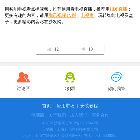
用智能电视看点播视频，推荐使用看电视直播，推荐用
HDP直播
；
更多有趣的内容，请用
腾讯视频TV版
、
电视家
；玩转智能电视及盒
子，更多精彩内容尽在沙发网。
12
19
讨论区
QQ群
你问我答
首页
|
应用市场
|
安装教程
电脑版
·
关于我们
·
加入我们
·
商务合作
© 2026
沙发网
沪ICP备13017440号
心梦想（上海）信息科技有限公司
地址：上海市静安区万荣路700号A2 电话：021-62338062