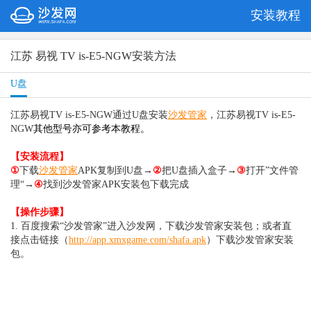
安装教程
江苏 易视 TV is-E5-NGW安装方法
U盘
江苏易视TV is-E5-NGW通过U盘安装
沙发管家
，
江苏易视TV is-E5-
NGW
其他型号亦可参考本教程。
【安装流程】
①
下载
沙发管家
APK复制到U盘→
②
把U盘插入盒子→
③
打开”文件管
理“→
④
找到沙发管家APK安装包下载完成
【操作步骤】
1. 百度搜索“沙发管家”进入沙发网，下载沙发管家安装包；或者直
接点击链接（
http://app.xmxgame.com/shafa.apk
）
下载沙发管家安装
包。